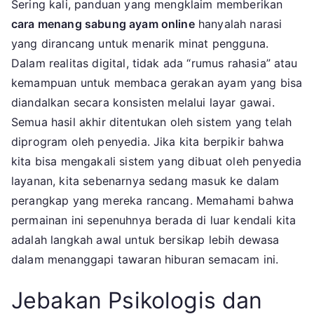
Sering kali, panduan yang mengklaim memberikan
cara menang sabung ayam online
hanyalah narasi
yang dirancang untuk menarik minat pengguna.
Dalam realitas digital, tidak ada “rumus rahasia” atau
kemampuan untuk membaca gerakan ayam yang bisa
diandalkan secara konsisten melalui layar gawai.
Semua hasil akhir ditentukan oleh sistem yang telah
diprogram oleh penyedia. Jika kita berpikir bahwa
kita bisa mengakali sistem yang dibuat oleh penyedia
layanan, kita sebenarnya sedang masuk ke dalam
perangkap yang mereka rancang. Memahami bahwa
permainan ini sepenuhnya berada di luar kendali kita
adalah langkah awal untuk bersikap lebih dewasa
dalam menanggapi tawaran hiburan semacam ini.
Jebakan Psikologis dan