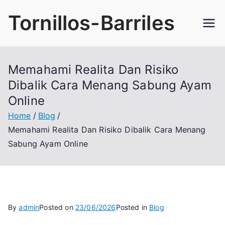
Skip
Tornillos-Barriles
to
content
Memahami Realita Dan Risiko
Dibalik Cara Menang Sabung Ayam
Online
Home
Blog
Memahami Realita Dan Risiko Dibalik Cara Menang
Sabung Ayam Online
By
admin
Posted on
23/06/2026
Posted in
Blog