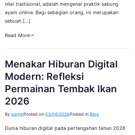
nilai tradisional, adalah mengenai praktik sabung
ayam online. Bagi sebagian orang, ini merupakan
sebuah […]
Read More
Menakar Hiburan Digital
Modern: Refleksi
Permainan Tembak Ikan
2026
By
admin
Posted on
03/06/2026
Posted in
Blog
Dunia hiburan digital pada pertengahan tahun 2026