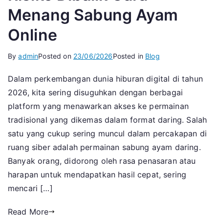
Menang Sabung Ayam
Online
By
admin
Posted on
23/06/2026
Posted in
Blog
Dalam perkembangan dunia hiburan digital di tahun
2026, kita sering disuguhkan dengan berbagai
platform yang menawarkan akses ke permainan
tradisional yang dikemas dalam format daring. Salah
satu yang cukup sering muncul dalam percakapan di
ruang siber adalah permainan sabung ayam daring.
Banyak orang, didorong oleh rasa penasaran atau
harapan untuk mendapatkan hasil cepat, sering
mencari […]
Read More