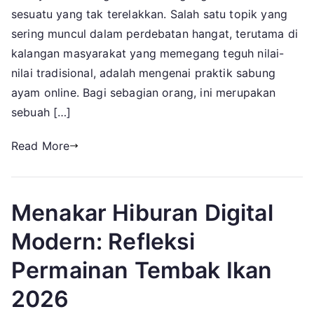
sesuatu yang tak terelakkan. Salah satu topik yang
sering muncul dalam perdebatan hangat, terutama di
kalangan masyarakat yang memegang teguh nilai-
nilai tradisional, adalah mengenai praktik sabung
ayam online. Bagi sebagian orang, ini merupakan
sebuah […]
Read More
Menakar Hiburan Digital
Modern: Refleksi
Permainan Tembak Ikan
2026