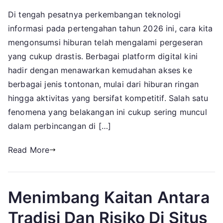
Di tengah pesatnya perkembangan teknologi
informasi pada pertengahan tahun 2026 ini, cara kita
mengonsumsi hiburan telah mengalami pergeseran
yang cukup drastis. Berbagai platform digital kini
hadir dengan menawarkan kemudahan akses ke
berbagai jenis tontonan, mulai dari hiburan ringan
hingga aktivitas yang bersifat kompetitif. Salah satu
fenomena yang belakangan ini cukup sering muncul
dalam perbincangan di […]
Read More
Menimbang Kaitan Antara
Tradisi Dan Risiko Di Situs