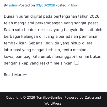
By
admin
Posted on
03/06/2026
Posted in
Blog
Dunia hiburan digital pada pertengahan tahun 2026
telah mengalami perkembangan yang sangat pesat.
Salah satu bentuk rekreasi yang banyak diminati oleh
berbagai kalangan di ruang siber adalah permainan
tembak ikan. Sebagai individu yang hidup di era
informasi yang sangat terbuka, tentu menjadi
kewajiban bagi kita untuk menanggapi tren ini bukan
dengan sikap yang reaktif, melainkan […]
Read More
Copyright © 2026
Tornillos-Barriles
. Powered by
Zakra
and
WordPress
.